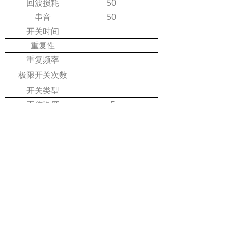
50
回波损耗
50
串音
开关时间
重复性
重复频率
极限开关次数
Latching
开关类型
-5
工作温度
-40
储存温度
光功率限制
尾纤类型
一键拨号
ꂅ
ꂆ