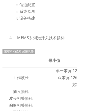
u
信道配置
u
系统监测
u
设备搭建
4.
MEMS
系列光开关技术指标
左右滑动查看完整表格
最小值
1260~1360 or 1510
单一带宽
1260~1360 and1510~
工作波长
双带宽
宽带宽
插入损耗
波长相关损耗
偏振相关损耗